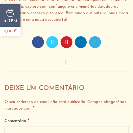
empresas recomendadas para uma jornada inesquecível. Confie na
excelência, explore com confiança e crie memórias duradouras
neste paraíso costeiro pitoresco. Bem-vindo a Albufeira, onde cada
momento é uma nova descoberta!
ITEM
0
0,00
€
DEIXE UM COMENTÁRIO
O seu endereço de email não será publicado.
Campos obrigatórios
*
marcados com
*
Comentário