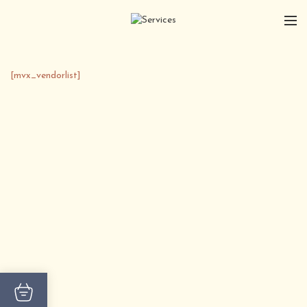
[mvx_vendorlist]